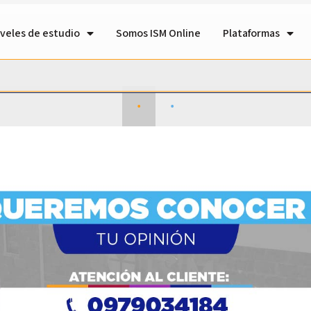
veles de estudio
Somos ISM Online
Plataformas
•
•