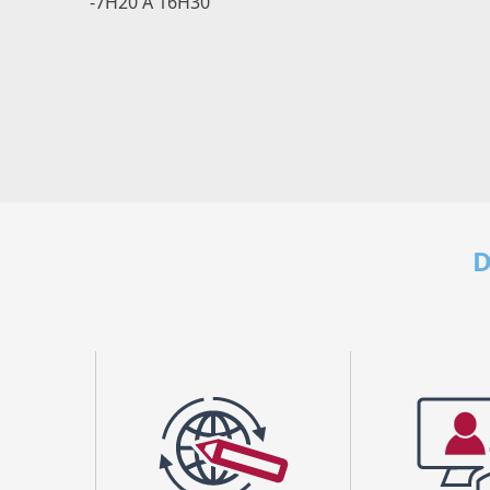
-7H20 A 16H30
D