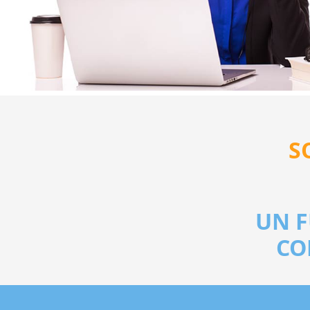
S
UN 
CO