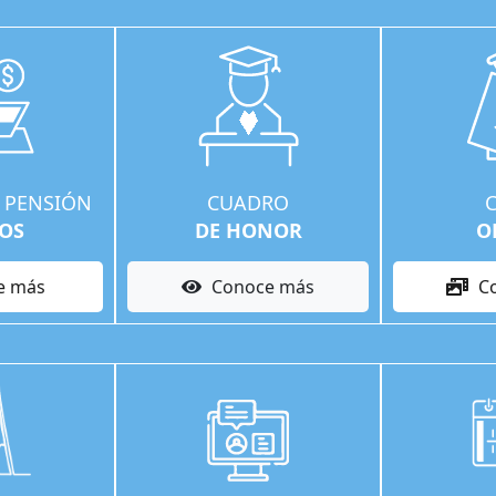
 PENSIÓN
CUADRO
IOS
DE HONOR
O
e más
Conoce más
C