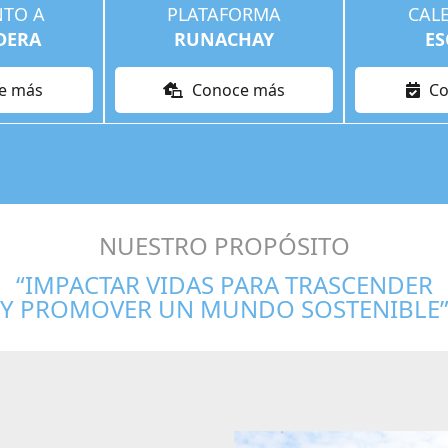
NTO A
PLATAFORMA
CAL
DERA
RUNACHAY
ES
e más
Conoce más
Co
NUESTRO PROPÓSITO
“
IMPACTAR
VIDAS PARA TRASCENDER
Y PROMOVER UN MUNDO SOSTENIBLE