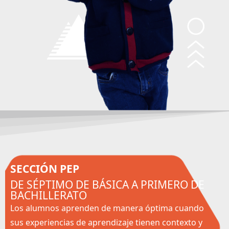
SECCIÓN PEP
DE SÉPTIMO DE BÁSICA A PRIMERO DE
BACHILLERATO
Los alumnos aprenden de manera óptima cuando
sus experiencias de aprendizaje tienen contexto y