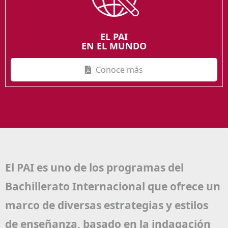
EL PAI
EN EL MUNDO
Conoce más
El PAI es uno de los programas del
Bachillerato Internacional que ofrece un
marco de diversas estrategias y estilos
de enseñanza, basado en la indagación